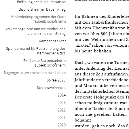
Eröffnung der Museumssaison
Bischofsheim im Bauernkrieg
Im Rahmen des Kinderferie
Kinderferienprogramms der Stadt
Tauberbischofsheim
mit den Tauberfränkischen 
Mit dem Überstreifen von k
Volkstanzgruppe und Heimatfreunde
ziehen an einem Strang
von vor über 800 Jahren ei
mit vier Wehrtürmen und Z
Kembacher Altar
„Kröten" schon von weitem
Spendenaufruf für Restaurierung des
bis heute behalten.
Kembacher Altars
Bald erste Stolpersteine in
Doch, wo waren die Türme,
Tauberbischofsheim
unter Anleitung der Heimat
Sagengestalten erwachten zum Leben
aus dieser Zeit aufzufinden
Jahrhunderte verschiedene
Soiree 2025
und Mauerstärke vermessen
Schlossweihnacht
der mittelalterlichen Stei
2024
Der erste Höhepunkt des T
2023
schon mulmig zumute war. A
über die Dächer der Stadt b
2022
noch nie gesehen hatten.
2021
benannt
2020
wurden, galt es noch, das 