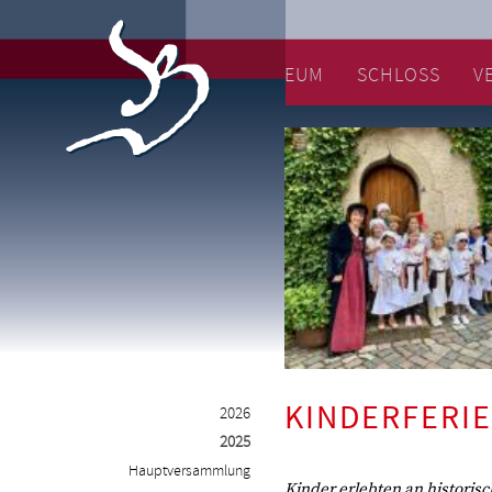
MUSEUM
SCHLOSS
V
KINDERFERI
2026
2025
Hauptversammlung
Kinder erlebten an historisch