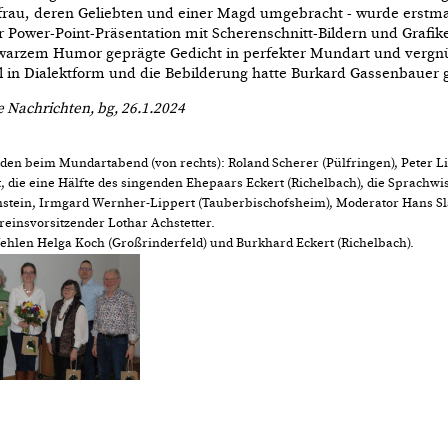
frau, deren Geliebten und einer Magd umgebracht - wurde erstma
per Power-Point-Präsentation mit Scherenschnitt-Bildern und Grafik
warzem Humor geprägte Gedicht in perfekter Mundart und vergnüg
l in Dialektform und die Bebilderung hatte Burkard Gassenbauer 
 Nachrichten, bg, 26.1.2024
den beim Mundartabend (von rechts): Roland Scherer (Pülfringen), Peter L
, die eine Hälfte des singenden Ehepaars Eckert (Richelbach), die Sprachwi
rnstein, Irmgard Wernher-Lippert (Tauberbischofsheim), Moderator Hans S
einsvorsitzender Lothar Achstetter.
fehlen Helga Koch (Großrinderfeld) und Burkhard Eckert (Richelbach).