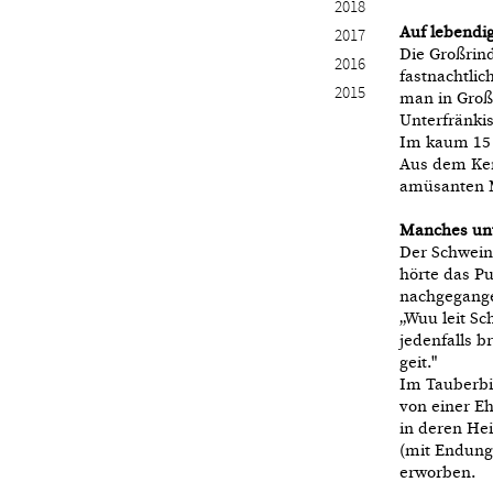
2018
Auf lebendi
2017
Die Großrin
2016
fastnachtlic
2015
man in Großr
Unterfränkis
Im kaum 15 
Aus dem Ken
amüsanten M
Manches unt
Der Schwein
hörte das P
nachgegang
„Wuu leit S
jedenfalls b
geit."
Im Tauberbis
von einer E
in deren He
(mit Endung 
erworben.