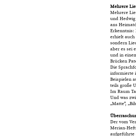
Mehrere Lie
Mehrere Lie
und Hedwig 
ans Heimatd
Erkenntnis: 
erhielt auc
sondern Lied
aber es sei 
und in eine
Brücken Pat
Die Sprachfo
informierte
Beispielen a
teils große 
Im Raum Tau
Und was zwi
„Matte", „Bi
Überraschun
Der vom Ver
Merian-Heft
aufgeführte