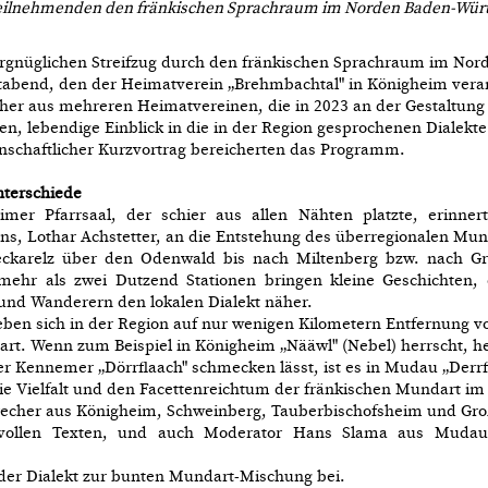
Teilnehmenden den fränkischen Sprachraum im Norden Baden-Würt
rgnüglichen Streifzug durch den fränkischen Sprachraum im No
abend, den der Heimatverein „Brehmbachtal" in Königheim veran
her aus mehreren Heimatvereinen, die in 2023 an der Gestaltun
ren, lebendige Einblick in die in der Region gesprochenen Dialekt
nschaftlicher Kurzvortrag bereicherten das Programm.
nterschiede
mer Pfarrsaal, der schier aus allen Nähten platzte, erinne
ns, Lothar Achstetter, an die Entstehung des überregionalen Mu
ckarelz über den Odenwald bis nach Miltenberg bzw. nach Groß
mehr als zwei Dutzend Stationen bringen kleine Geschichten,
und Wanderern den lokalen Dialekt näher.
eben sich in der Region auf nur wenigen Kilometern Entfernung v
rt. Wenn zum Beispiel in Königheim „Nääwl" (Nebel) herrscht, hei
r Kennemer „Dörrflaach" schmecken lässt, ist es in Mudau „Derrf
 die Vielfalt und den Facettenreichtum der fränkischen Mundart
recher aus Königheim, Schweinberg, Tauberbischofsheim und Gro
ollen Texten, und auch Moderator Hans Slama aus Mudau
er Dialekt zur bunten Mundart-Mischung bei.