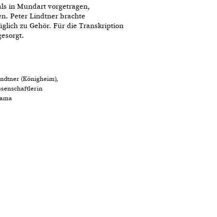
ls in Mundart vorgetragen,
en. Peter Lindtner brachte
lich zu Gehör. Für die Transkription
gesorgt.
indtner (Königheim),
ssenschaftlerin
lama