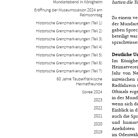
Mundartabend in Königheim
hatten die 
Eröffnung der Museumssaison 2024 am
Palmsonntag
Zu einem ve
Historische Grenzmarkierungen (Teil 1)
der Mundart
gaben Sprec
Historische Grenzmarkierungen (Teil 2)
beteiligt wa
Historische Grenzmarkierungen (Teil 3)
sprachwisse
Historische Grenzmarkierungen (Teil 4)
Deutliche U
Historische Grenzmarkierungen (Teil 5)
Im Könighei
Historische Grenzmarkierungen (Teil 6)
Heimatverei
Historische Grenzmarkierungen (Teil 7)
Jahr von Ne
60 Jahre Tauberfränkische
inzwischen 
Heimatfreunde
Radfahrern 
Oftmals erg
Soiree 2024
in der Munda
2023
wenn sich de
2022
Einblick in
2021
auch die Sp
und humorv
2020
Anekdoten
2019
im Odenwäld