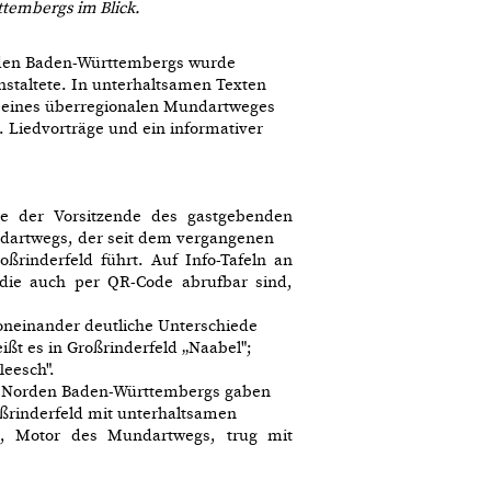
tembergs im Blick.
rden Baden-Württembergs wurde
staltete. In unterhaltsamen Texten
g eines überregionalen Mundartweges
e. Liedvorträge und ein informativer
rte der Vorsitzende des gastgebenden
ndartwegs, der seit dem vergangenen
rinderfeld führt. Auf Info-Tafeln an
 die auch per QR-Code abrufbar sind,
oneinander deutliche Unterschiede
ßt es in Großrinderfeld „Naabel";
leesch".
 im Norden Baden-Württembergs gaben
ßrinderfeld mit unterhaltsamen
, Motor des Mundartwegs, trug mit