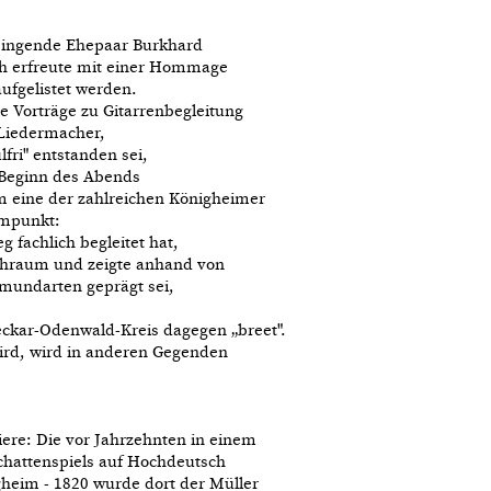
singende Ehepaar Burkhard
ch erfreute mit einer Hommage
fgelistet werden.
ne Vorträge zu Gitarrenbegleitung
 Liedermacher,
fri" entstanden sei,
u Beginn des Abends
m eine der zahlreichen Königheimer
mmpunkt:
 fachlich begleitet hat,
achraum und zeigte anhand von
tsmundarten geprägt sei,
eckar-Odenwald-Kreis dagegen „breet".
ird, wird in anderen Gegenden
ere: Die vor Jahrzehnten in einem
chattenspiels auf Hochdeutsch
heim - 1820 wurde dort der Müller