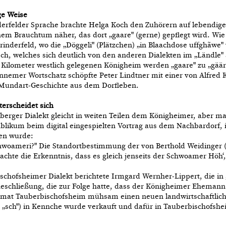
ge Weise
derfelder Sprache brachte Helga Koch den Zuhörern auf lebendige
hem Brauchtum näher, das dort „gaare" (gerne) gepflegt wird. Wie
inderfeld, wo die „Döggeli" (Plätzchen) „in Blaachdose uffghãwe"
ch, welches sich deutlich von den anderen Dialekten im „Ländle"
Kilometer westlich gelegenen Königheim werden „gaare" zu „gääre
nemer Wortschatz schöpfte Peter Lindtner mit einer von Alfred Ka
undart-Geschichte aus dem Dorfleben.
erscheidet sich
berger Dialekt gleicht in weiten Teilen dem Königheimer, aber ma
ublikum beim digital eingespielten Vortrag aus dem Nachbardorf,
en wurde:
chwoameri?" Die Standortbestimmung der von Berthold Weidinger (
rachte die Erkenntnis, dass es gleich jenseits der Schwoamer Hö
chofsheimer Dialekt berichtete Irmgard Wernher-Lippert, die in „
heschließung, die zur Folge hatte, dass der Königheimer Ehema
imat Tauberbischofsheim mühsam einen neuen landwirtschaftlich
„sch") in Kennche wurde verkauft und dafür in Tauberbischofsheim