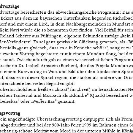
dvorträge
dvorträge bereicherten das abwechslungsreiche Programm: Das 
Eckert aus dem im bayrischen Unterfranken liegenden Richelba
orf und mit einem Lied, in dem Nachbargemeinden in Mundart au
Kein Navi würde die so benamten Orte finden. Viel Beifall für sei
h Roland Scherer aus Pülfringen, eigenem Bekunden zufolge „kein
er-Veränderer". Es sei ganz gewiss ein Glückstag gewesen, als „Bül
ebenfalls „ganz g‘wiesch, dass es a in Kennche schö is", sang er z
m zweiten Vortrag begeisterte er mit einem Mundart-Song, bei de
e stand. Zwischendurch gab es einen wissenschaftlichen Progra
rscherin Dr. Isabell Arnstein (Buchen), die das Projekt Mundartweg
 in einem Kurzvortrag in Wort und Bild über den fränkischen Spr
uf, dass es in dieser Sprachregion, die stärker als andere von Or
Unterschiede bei vielen Begriffen gibt:
berbischofsheim heißt es „braat" für „breit", im benachbarten N
schen Taubertal und Mosbach als „Klumbe" (Quark) bezeichnet w
bbeleskäs" oder „Weißer Käs" genannt.
gsvortrag
ein angekündigte Überraschungsvortrag entpuppte sich als Premi
 abgedruckte und bei der 900-Jahr-Feier 1999 im Rahmen eines S
 schaurig-schöne Moritat vom Mord in der unteren Mühle in König