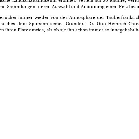
ische Landschaftsmuseum eröffnet. Verteilt auf 20 Räume, verf
nd Sammlungen, deren Auswahl und Anordnung einen Reiz beson
Besucher immer wieder von der Atmosphäre des Tauberfränkis
ist dies dem Spürsinn seines Gründers Dr. Otto Heinrich Chre
 ihren Platz anwies, als ob sie ihn schon immer so innegehabt hä