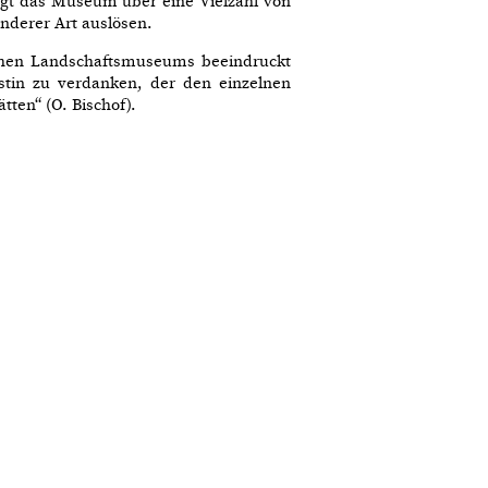
ügt das Museum über eine Vielzahl von
derer Art auslösen.
chen Landschaftsmuseums beeindruckt
stin zu verdanken, der den einzelnen
tten“ (O. Bischof).